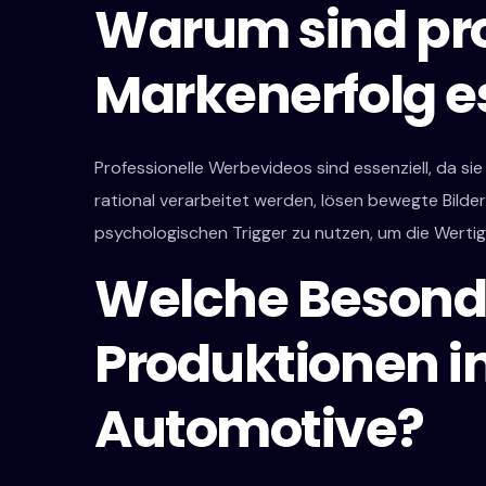
Warum sind pro
Markenerfolg es
Professionelle Werbevideos sind essenziell, da s
rational verarbeitet werden, lösen bewegte Bilde
psychologischen Trigger zu nutzen, um die Wertig
Welche Besonde
Produktionen i
Automotive?